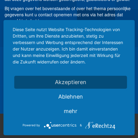
Bij vragen over het bovenstaande of over het thema persoonlijke
gegevens kunt u contact opnemen met ons via het adres dat
vermeld is in het impressum.
Diese Seite nutzt Website Tracking-Technologien von
ONEIGENLIJK GEBRUIK VOOR
Dritten, um ihre Dienste anzubieten, stetig zu
RECLAMEDOELEINDEN
verbessern und Werbung entsprechend der Interessen
der Nutzer anzuzeigen. Ich bin damit einverstanden
Het gebruik van de contactgegevens van ons impressum voor
und kann meine Einwilligung jederzeit mit Wirkung für
reclamedoeleinden is nadrukkelijk ongewenst, tenzij wij hier
die Zukunft widerrufen oder ändern.
vooraf schriftelijke toestemming voor hebben gegeven of er al
een zakelijke band bestaat.
Wij behouden ons het recht voor in deze gevallen (bijv. Spam)
Akzeptieren
juridische stappen te ondernemen.
Ablehnen
mehr
Powered by
&